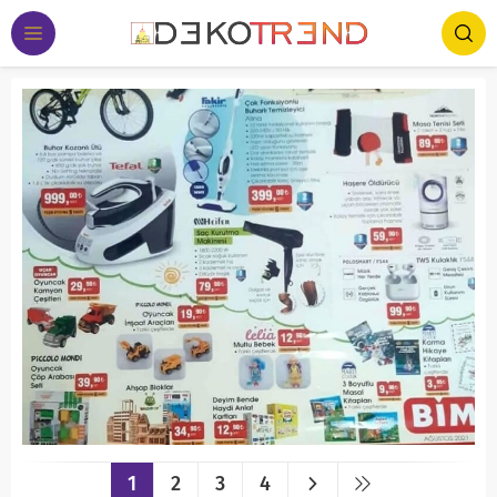
1
2
3
4