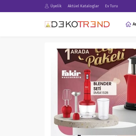
Üyelik
Aktüel Kataloglar
Ev Turu
A