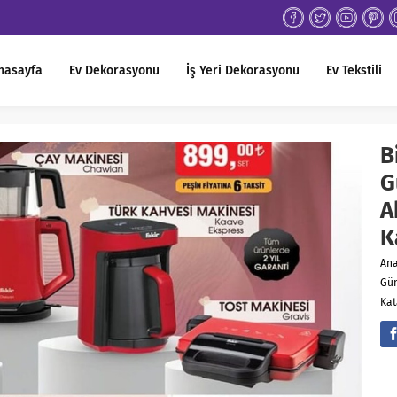
nasayfa
Ev Dekorasyonu
İş Yeri Dekorasyonu
Ev Tekstili
B
G
A
K
An
Gün
Kat