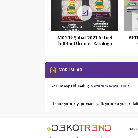
A101 19 Şubat 2021 Aktüel
A10
İndirimli Ürünler Kataloğu
Kaç
YORUMLAR
Yorum yapabilmek için
oturum açmalısınız
.
Henüz yorum yapılmamış. İlk yorumu yukarıdaki f
Hakk