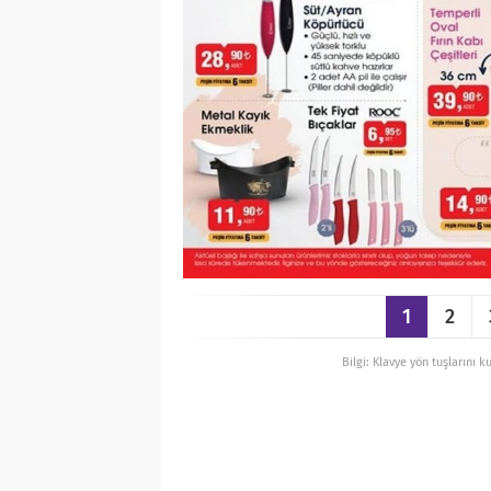
1
2
Bilgi: Klavye yön tuşlarını k