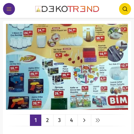
1
2
3
4