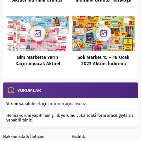
Aktüel İndirimli Ürünler
İndirimli Ürünler Kataloğu
Kataloğu
Bim Markette Yarın
Şok Market 15 – 18 Ocak
Kaçırılmyacak Aktüel
2023 Aktüel İndirimli
Ürünler Fırsatları
Ürünler Kataloğu
(07.06.2022)
YORUMLAR
Yorum yapabilmek için
oturum açmalısınız
.
Henüz yorum yapılmamış. İlk yorumu yukarıdaki form aracılığıyla siz
yapabilirsiniz.
Hakkımızda & İletişim
Gizlilik