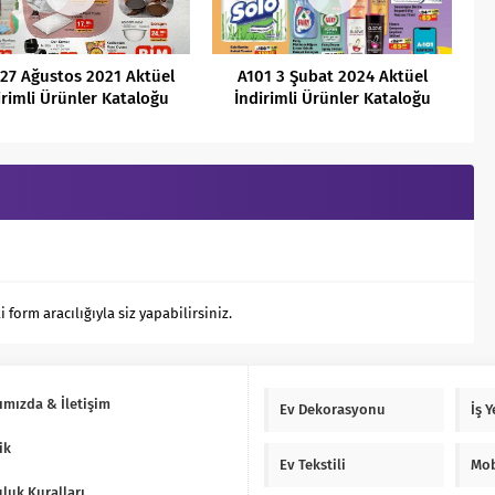
27 Ağustos 2021 Aktüel
A101 3 Şubat 2024 Aktüel
irimli Ürünler Kataloğu
İndirimli Ürünler Kataloğu
orm aracılığıyla siz yapabilirsiniz.
ımızda & İletişim
Ev Dekorasyonu
İş 
ik
Ev Tekstili
Mob
luk Kuralları