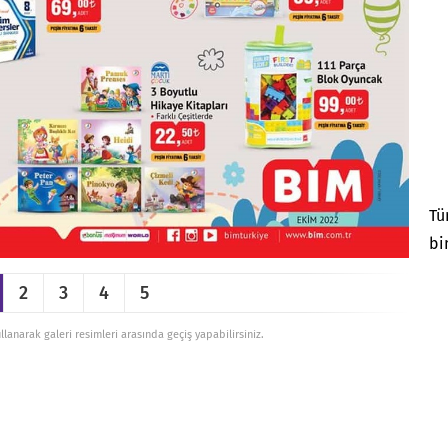
Tü
bi
2
3
4
5
ullanarak galeri resimleri arasında geçiş yapabilirsiniz.