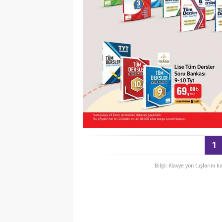
1
Bilgi: Klavye yön tuşlarını k