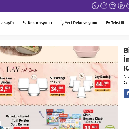
nasayfa
Ev Dekorasyonu
İş Yeri Dekorasyonu
Ev Tekstili
B
İ
K
An
Akt