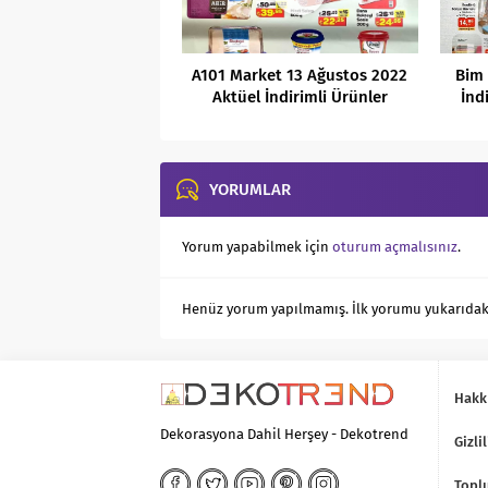
A101 Market 13 Ağustos 2022
Bim 
Aktüel İndirimli Ürünler
İnd
Kataloğu
YORUMLAR
Yorum yapabilmek için
oturum açmalısınız
.
Henüz yorum yapılmamış. İlk yorumu yukarıdaki f
Hakk
Dekorasyona Dahil Herşey - Dekotrend
Gizlil
Toplu