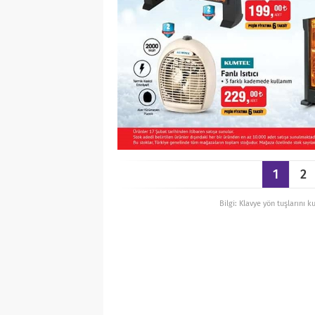
1
2
Bilgi: Klavye yön tuşlarını k