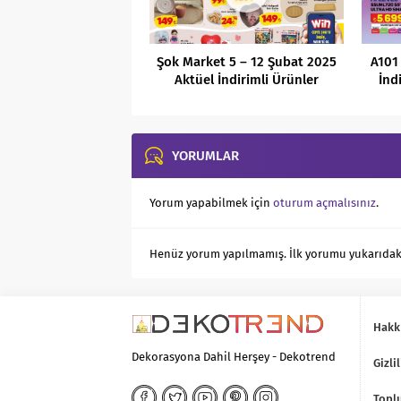
Şok Market 5 – 12 Şubat 2025
A101
Aktüel İndirimli Ürünler
İnd
Kataloğu
YORUMLAR
Yorum yapabilmek için
oturum açmalısınız
.
Henüz yorum yapılmamış. İlk yorumu yukarıdaki f
Hakk
Dekorasyona Dahil Herşey - Dekotrend
Gizlil
Toplu