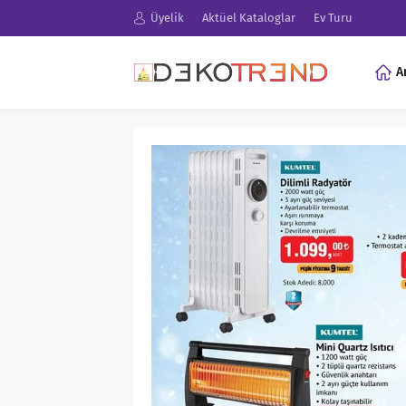
Üyelik
Aktüel Kataloglar
Ev Turu
A