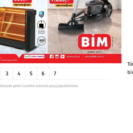
Tü
bi
3
4
5
6
7
ullanarak galeri resimleri arasında geçiş yapabilirsiniz.