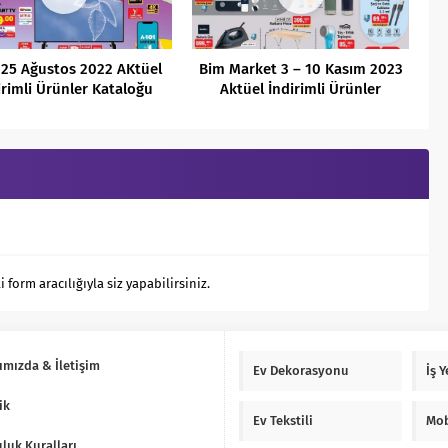
 25 Ağustos 2022 AKtüel
Bim Market 3 – 10 Kasım 2023
irimli Ürünler Kataloğu
Aktüel İndirimli Ürünler
Kataloğu
orm aracılığıyla siz yapabilirsiniz.
ımızda & İletişim
Ev Dekorasyonu
İş 
ik
Ev Tekstili
Mob
luk Kuralları