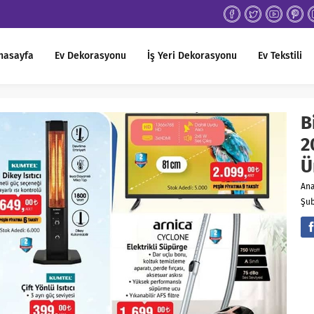
nasayfa
Ev Dekorasyonu
İş Yeri Dekorasyonu
Ev Tekstili
B
2
Ü
An
Şub