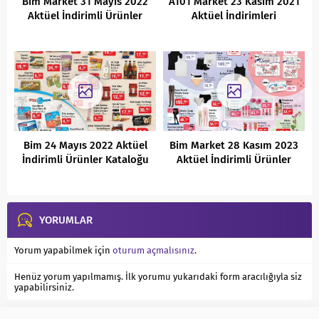
Bim Market 31 Mayıs 2022
A101 Market 23 Kasım 2021
Aktüel İndirimli Ürünler
Aktüel İndirimleri
Kataloğu
Bim 24 Mayıs 2022 Aktüel
Bim Market 28 Kasım 2023
İndirimli Ürünler Kataloğu
Aktüel İndirimli Ürünler
Kataloğu
YORUMLAR
Yorum yapabilmek için
oturum açmalısınız
.
Henüz yorum yapılmamış. İlk yorumu yukarıdaki form aracılığıyla siz
yapabilirsiniz.