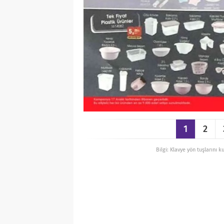
1
2
Bilgi: Klavye yön tuşlarını k