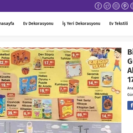
nasayfa
Ev Dekorasyonu
İş Yeri Dekorasyonu
Ev Tekstili
B
G
A
1
An
Gün