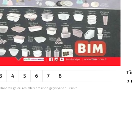
Tü
3
4
5
6
7
8
bi
ullanarak galeri resimleri arasında geçiş yapabilirsiniz.