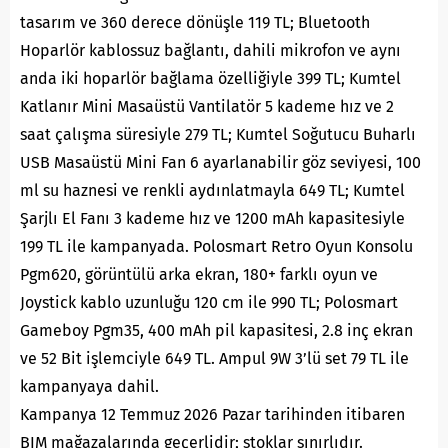
tasarım ve 360 derece dönüşle 119 TL; Bluetooth
Hoparlör kablossuz bağlantı, dahili mikrofon ve aynı
anda iki hoparlör bağlama özelliğiyle 399 TL; Kumtel
Katlanır Mini Masaüstü Vantilatör 5 kademe hız ve 2
saat çalışma süresiyle 279 TL; Kumtel Soğutucu Buharlı
USB Masaüstü Mini Fan 6 ayarlanabilir göz seviyesi, 100
ml su haznesi ve renkli aydınlatmayla 649 TL; Kumtel
Şarjlı El Fanı 3 kademe hız ve 1200 mAh kapasitesiyle
199 TL ile kampanyada. Polosmart Retro Oyun Konsolu
Pgm620, görüntülü arka ekran, 180+ farklı oyun ve
Joystick kablo uzunluğu 120 cm ile 990 TL; Polosmart
Gameboy Pgm35, 400 mAh pil kapasitesi, 2.8 inç ekran
ve 52 Bit işlemciyle 649 TL. Ampul 9W 3’lü set 79 TL ile
kampanyaya dahil.
Kampanya 12 Temmuz 2026 Pazar tarihinden itibaren
BIM mağazalarında geçerlidir; stoklar sınırlıdır.