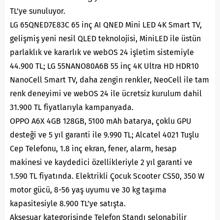
TL’ye sunuluyor.
LG 65QNED7E83C 65 inç AI QNED Mini LED 4K Smart TV,
gelişmiş yeni nesil QLED teknolojisi, MiniLED ile üstün
parlaklık ve kararlık ve webOS 24 işletim sistemiyle
44.900 TL; LG 55NANO80A6B 55 inç 4K Ultra HD HDR10
NanoCell Smart TV, daha zengin renkler, NeoCell ile tam
renk deneyimi ve webOS 24 ile ücretsiz kurulum dahil
31.900 TL fiyatlarıyla kampanyada.
OPPO A6X 4GB 128GB, 5100 mAh batarya, çoklu GPU
desteği ve 5 yıl garanti ile 9.990 TL; Alcatel 4021 Tuşlu
Cep Telefonu, 1.8 inç ekran, fener, alarm, hesap
makinesi ve kaydedici özellikleriyle 2 yıl garanti ve
1.590 TL fiyatında. Elektrikli Çocuk Scooter CS50, 350 W
motor gücü, 8-56 yaş uyumu ve 30 kg taşıma
kapasitesiyle 8.900 TL’ye satışta.
Aksesuar kategorisinde Telefon Standı selonabilir