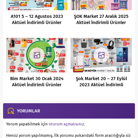
A101 5 – 12 Agustos 2023
ŞOK Market 27 Aralık 2025
Aktüel İndirimli Ürünler
Aktüel İndirimli Ürünler
Kataloğu
Kataloğu
Bim Market 30 Ocak 2024
Şok Market 20 – 27 Eylül
Aktüel İndirimli Ürünler
2023 Aktüel İndirimli
Kataloğu
Ürünler Kataloğu
YORUMLAR
Yorum yapabilmek için
oturum açmalısınız
.
Henüz yorum yapılmamış. İlk yorumu yukarıdaki form aracılığıyla siz