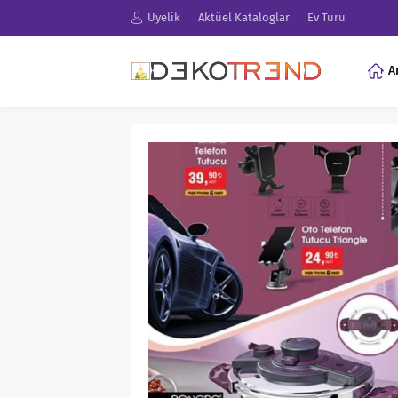
Üyelik
Aktüel Kataloglar
Ev Turu
A