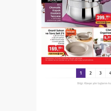
1
2
3
Bilgi: Klavye yön tuşlarını k