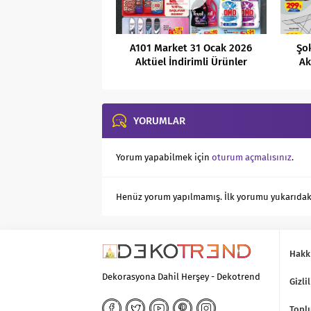
A101 Market 31 Ocak 2026
Şo
Aktüel İndirimli Ürünler
Ak
Kataloğu
YORUMLAR
Yorum yapabilmek için
oturum açmalısınız
.
Henüz yorum yapılmamış. İlk yorumu yukarıdaki f
Hakk
Dekorasyona Dahil Herşey - Dekotrend
Gizlil
Toplu