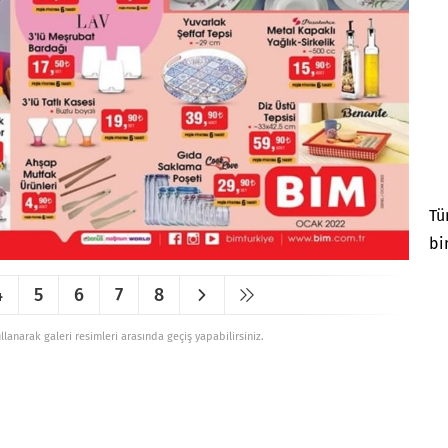
Tü
bi
4
5
6
7
8
ullanarak galeri resimleri arasında geçiş yapabilirsiniz.