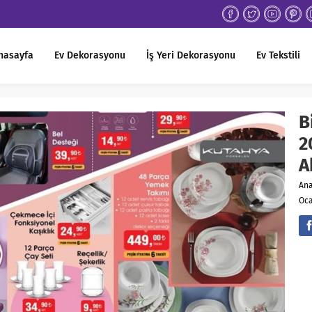
nasayfa
Ev Dekorasyonu
İş Yeri Dekorasyonu
Ev Tekstili
B
2
A
An
Oca