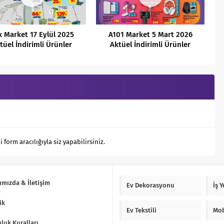
k Market 17 Eylül 2025
A101 Market 5 Mart 2026
tüel İndirimli Ürünler
Aktüel İndirimli Ürünler
Kataloğu
Kataloğu
orm aracılığıyla siz yapabilirsiniz.
ımızda & İletişim
Ev Dekorasyonu
İş 
ik
Ev Tekstili
Mob
luk Kuralları