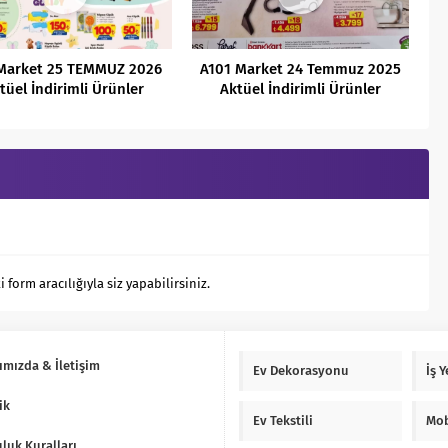
Market 25 TEMMUZ 2026
A101 Market 24 Temmuz 2025
tüel İndirimli Ürünler
Aktüel İndirimli Ürünler
Kataloğu
Kataloğu
orm aracılığıyla siz yapabilirsiniz.
ımızda & İletişim
Ev Dekorasyonu
İş 
ik
Ev Tekstili
Mob
luk Kuralları