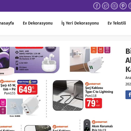
nasayfa
Ev Dekorasyonu
İş Yeri Dekorasyonu
Ev Tekstili
B
A
K
An
202