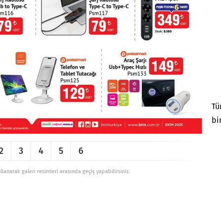
Tü
bi
2
3
4
5
6
ullanarak galeri resimleri arasında geçiş yapabilirsiniz.