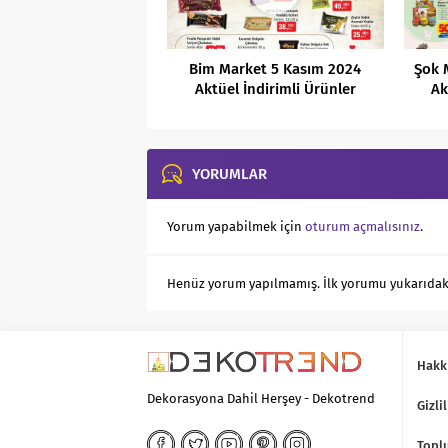
Bim Market 5 Kasım 2024
Şok 
Aktüel İndirimli Ürünler
Ak
Kataloğu
YORUMLAR
Yorum yapabilmek için
oturum açmalısınız
.
Henüz yorum yapılmamış. İlk yorumu yukarıdaki f
Hakk
Dekorasyona Dahil Herşey - Dekotrend
Gizlil
Toplu