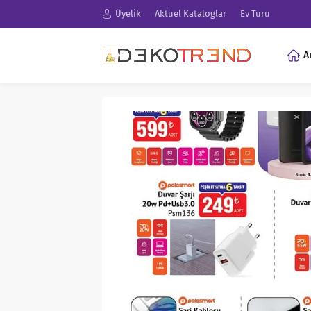
Üyelik
Aktüel Kataloglar
Ev Turu
A