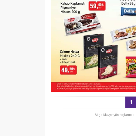
1
Bilgi: Klavye yön tuşlarını k