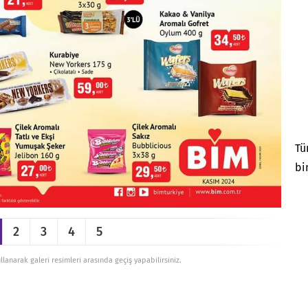
Tü
bi
2
3
4
5
ullanarak galeri resimleri arasında geçiş yapabilirsiniz.