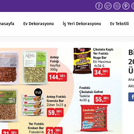
nasayfa
Ev Dekorasyonu
İş Yeri Dekorasyonu
Ev Tekstili
B
2
Ü
An
Akt