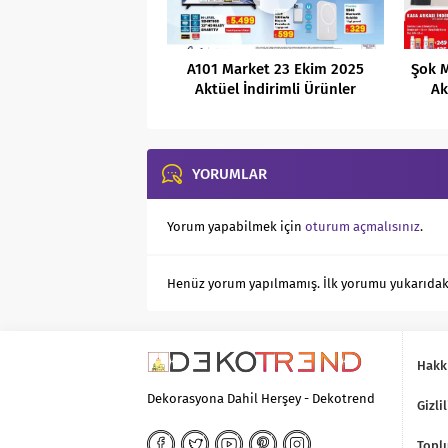
A101 Market 23 Ekim 2025
Şok M
Aktüel İndirimli Ürünler
Ak
Kataloğu
YORUMLAR
Yorum yapabilmek için
oturum açmalısınız
.
Henüz yorum yapılmamış. İlk yorumu yukarıdaki f
Hakk
Dekorasyona Dahil Herşey - Dekotrend
Gizlil
Toplu