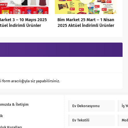
arket 3 – 10 Mayıs 2025
Bim Market 25 Mart – 1 Nisan
tüel İndirimli Ürünler
2025 Aktüel İndirimli Ürünler
Kataloğu
Kataloğu
orm aracılığıyla siz yapabilirsiniz.
ımızda & İletişim
Ev Dekorasyonu
İş 
ik
Ev Tekstili
Mob
luk Kuralları