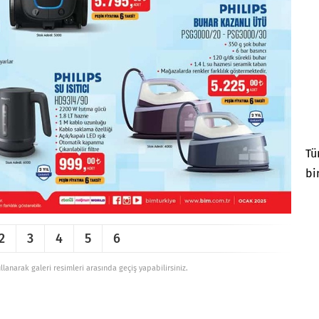
Tü
bi
2
3
4
5
6
ullanarak galeri resimleri arasında geçiş yapabilirsiniz.