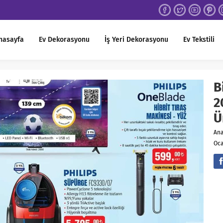
nasayfa
Ev Dekorasyonu
İş Yeri Dekorasyonu
Ev Tekstili
B
2
Ü
An
Oca