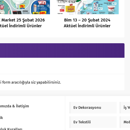
 Market 25 Şubat 2026
Bim 13 – 20 Şubat 2024
tüel İndirimli Ürünler
Aktüel İndirimli Ürünler
Kataloğu
Kataloğu
orm aracılığıyla siz yapabilirsiniz.
ımızda & İletişim
Ev Dekorasyonu
İş 
ik
Ev Tekstili
Mob
luk Kuralları