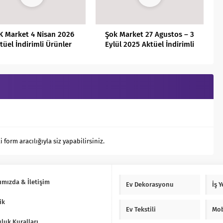
K Market 4 Nisan 2026
Şok Market 27 Agustos – 3
tüel İndirimli Ürünler
Eylül 2025 Aktüel İndirimli
Kataloğu
Ürünler Kataloğu
orm aracılığıyla siz yapabilirsiniz.
ımızda & İletişim
Ev Dekorasyonu
İş 
ik
Ev Tekstili
Mob
luk Kuralları