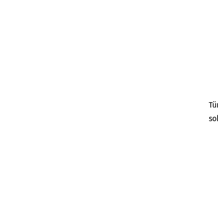
Tü
so