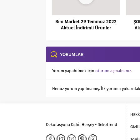
Bim Market 29 Temmuz 2022
ŞO
Aktüel İndirimli Ürünler
Ak
Kataloğu
YORUMLAR
Yorum yapabilmek için
oturum açmalısınız
.
Henüz yorum yapılmamış. İlk yorumu yukarıdaki f
Hakk
Dekorasyona Dahil Herşey - Dekotrend
Gizlil
Toplu