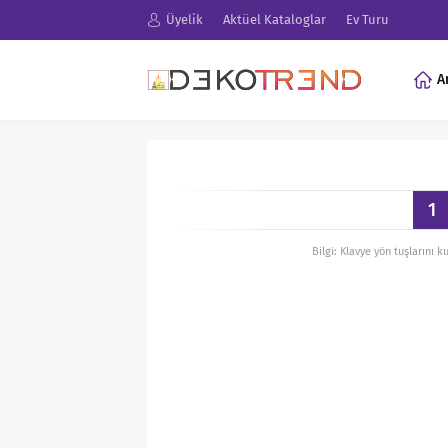
Üyelik
Aktüel Kataloglar
Ev Turu
A
1
Bilgi: Klavye yön tuşlarını k