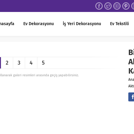
nasayfa
Ev Dekorasyonu
İş Yeri Dekorasyonu
Ev Tekstili
B
A
2
3
4
5
K
ullanarak galeri resimleri arasında geçiş yapabilirsiniz.
An
Akt