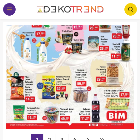
1
2
3
4