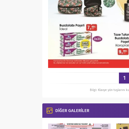
1
Bilgi: Klavye yön tuşlarını k
DİĞER GALERİLER