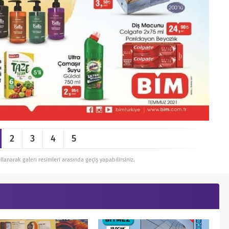
2
3
4
5
ullanarak galeri resimleri arasında geçiş yapabilirsiniz.