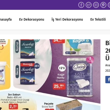
nasayfa
Ev Dekorasyonu
İş Yeri Dekorasyonu
Ev Tekstili
B
2
Ü
An
202