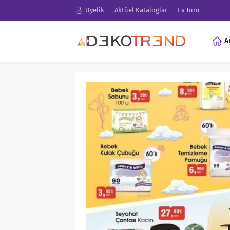
Üyelik
Aktüel Kataloglar
Ev Turu
A