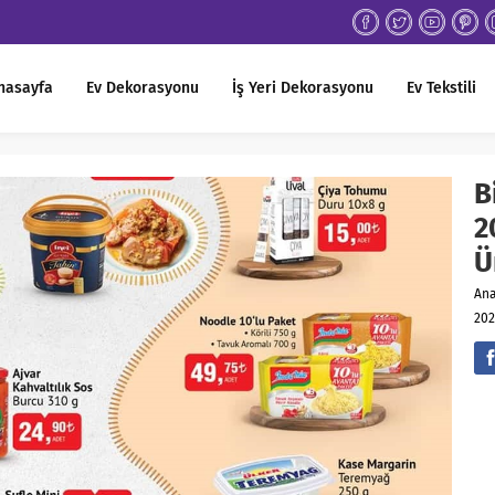
nasayfa
Ev Dekorasyonu
İş Yeri Dekorasyonu
Ev Tekstili
B
2
Ü
An
202