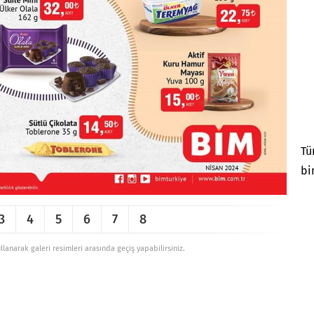
Tü
bi
3
4
5
6
7
8
ullanarak galeri resimleri arasında geçiş yapabilirsiniz.