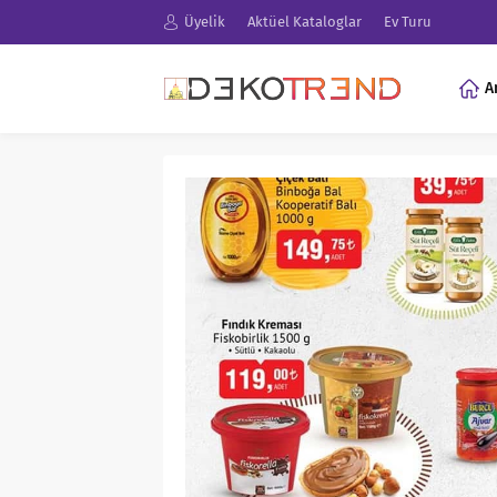
Üyelik
Aktüel Kataloglar
Ev Turu
A