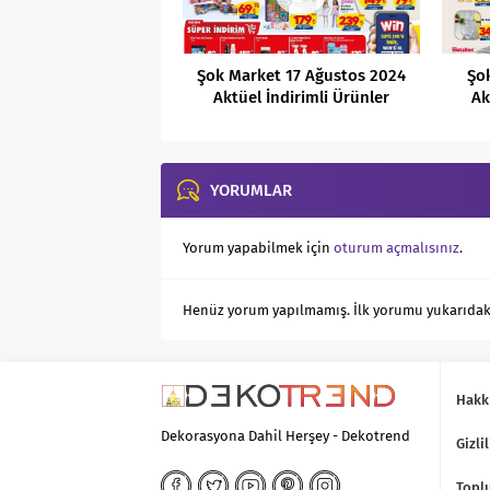
Şok Market 17 Ağustos 2024
Şo
Aktüel İndirimli Ürünler
Ak
Kataloğu
YORUMLAR
Yorum yapabilmek için
oturum açmalısınız
.
Henüz yorum yapılmamış. İlk yorumu yukarıdaki f
Hakk
Dekorasyona Dahil Herşey - Dekotrend
Gizlil
Toplu