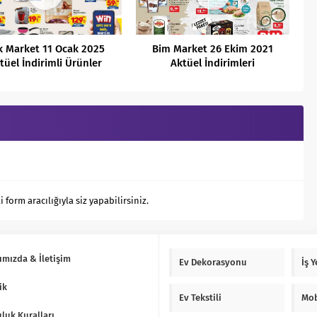
k Market 11 Ocak 2025
Bim Market 26 Ekim 2021
tüel İndirimli Ürünler
Aktüel İndirimleri
Kataloğu
orm aracılığıyla siz yapabilirsiniz.
ımızda & İletişim
Ev Dekorasyonu
İş 
ik
Ev Tekstili
Mob
luk Kuralları