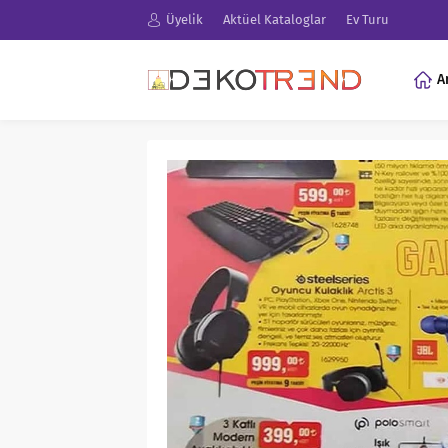
Üyelik
Aktüel Kataloglar
Ev Turu
A