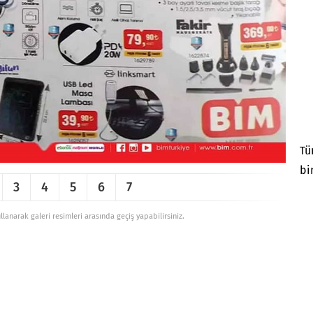
Tü
bi
3
4
5
6
7
ullanarak galeri resimleri arasında geçiş yapabilirsiniz.