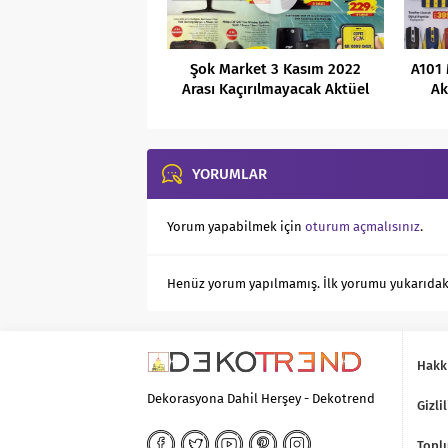
Şok Market 3 Kasım 2022
A101 
Arası Kaçırılmayacak Aktüel
Ak
Fırsatlar
YORUMLAR
Yorum yapabilmek için
oturum açmalısınız
.
Henüz yorum yapılmamış. İlk yorumu yukarıdaki f
Hakk
Dekorasyona Dahil Herşey - Dekotrend
Gizlil
Toplu