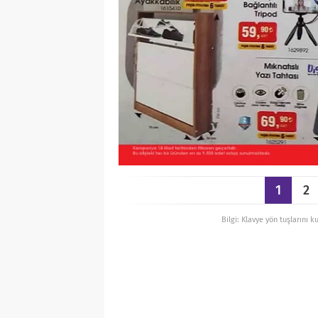
1
2
Bilgi: Klavye yön tuşlarını k