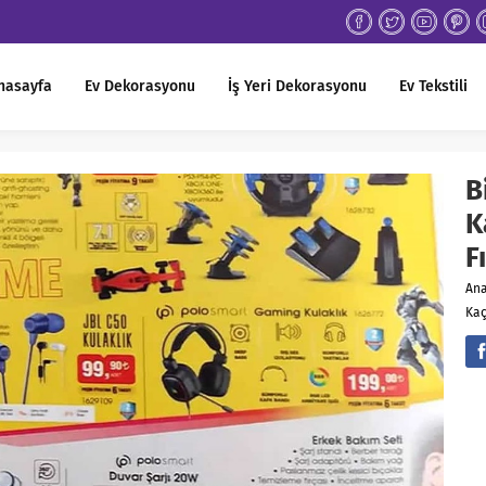
nasayfa
Ev Dekorasyonu
İş Yeri Dekorasyonu
Ev Tekstili
B
K
F
An
Kaç