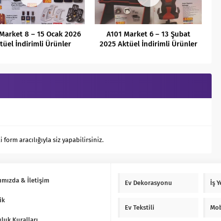
Market 8 – 15 Ocak 2026
A101 Market 6 – 13 Şubat
tüel İndirimli Ürünler
2025 Aktüel İndirimli Ürünler
Kataloğu
Kataloğu
orm aracılığıyla siz yapabilirsiniz.
ımızda & İletişim
Ev Dekorasyonu
İş 
ik
Ev Tekstili
Mob
luk Kuralları