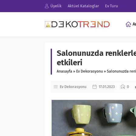
Üyelik
Aktüel Kataloglar
Ev Turu
A
Salonunuzda renklerl
etkileri
Anasayfa
»
Ev Dekorasyonu
»
Salonunuzda renk
Ev Dekorasyonu
17.01.2023
0