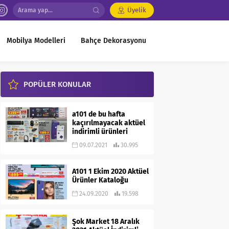
Üyelik
Mobilya Modelleri
Bahçe Dekorasyonu
POPÜLER KONULAR
a101 de bu hafta
kaçırılmayacak aktüel
indirimli ürünleri
09.07.2021
30.995
A101 1 Ekim 2020 Aktüel
Ürünler Kataloğu
24.09.2020
19.598
Şok Market 18 Aralık