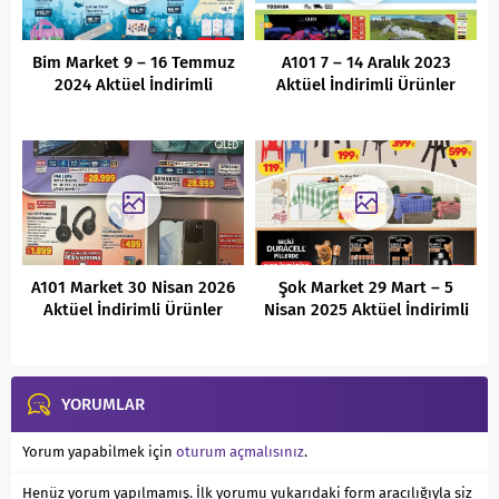
Bim Market 9 – 16 Temmuz
A101 7 – 14 Aralık 2023
2024 Aktüel İndirimli
Aktüel İndirimli Ürünler
Ürünler Kataloğu
Kataloğu
A101 Market 30 Nisan 2026
Şok Market 29 Mart – 5
Aktüel İndirimli Ürünler
Nisan 2025 Aktüel İndirimli
Kataloğu
Ürünler Kataloğu
YORUMLAR
Yorum yapabilmek için
oturum açmalısınız
.
Henüz yorum yapılmamış. İlk yorumu yukarıdaki form aracılığıyla siz