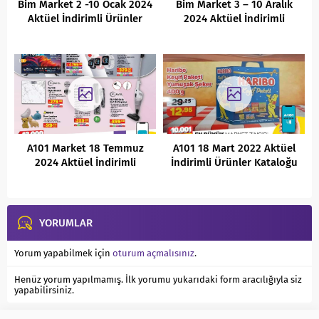
Bim Market 2 -10 Ocak 2024
Bim Market 3 – 10 Aralık
Aktüel İndirimli Ürünler
2024 Aktüel İndirimli
Kataloğu
Ürünler Kataloğu
A101 Market 18 Temmuz
A101 18 Mart 2022 Aktüel
2024 Aktüel İndirimli
İndirimli Ürünler Kataloğu
Ürünler Kataloğu
YORUMLAR
Yorum yapabilmek için
oturum açmalısınız
.
Henüz yorum yapılmamış. İlk yorumu yukarıdaki form aracılığıyla siz
yapabilirsiniz.