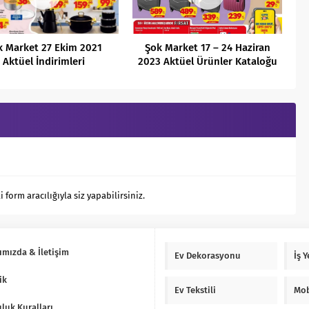
k Market 27 Ekim 2021
Şok Market 17 – 24 Haziran
Aktüel İndirimleri
2023 Aktüel Ürünler Kataloğu
orm aracılığıyla siz yapabilirsiniz.
ımızda & İletişim
Ev Dekorasyonu
İş 
ik
Ev Tekstili
Mob
luk Kuralları