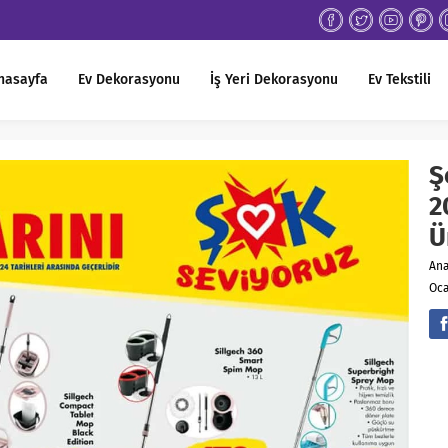
nasayfa
Ev Dekorasyonu
İş Yeri Dekorasyonu
Ev Tekstili
Ş
2
Ü
An
Oca