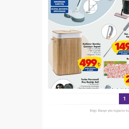
1
Bilgi: Klavye yön tuşlarını k