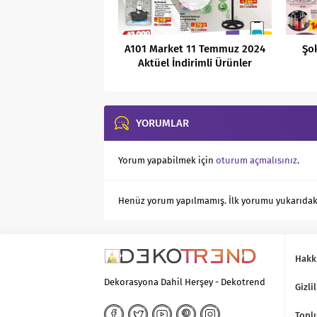
A101 Market 11 Temmuz 2024
Şo
Aktüel İndirimli Ürünler
Kataloğu
YORUMLAR
Yorum yapabilmek için
oturum açmalısınız
.
Henüz yorum yapılmamış. İlk yorumu yukarıdaki f
Hakk
Dekorasyona Dahil Herşey - Dekotrend
Gizlil
Toplu