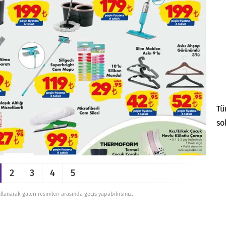
Tü
so
2
3
4
5
ullanarak galeri resimleri arasında geçiş yapabilirsiniz.