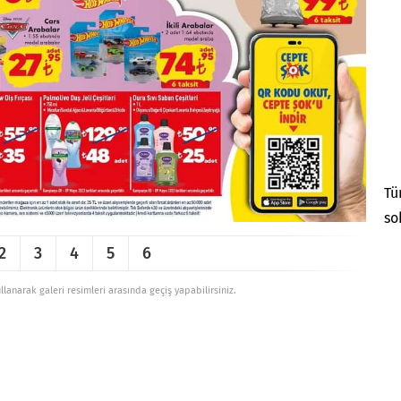
Tü
so
2
3
4
5
6
ullanarak galeri resimleri arasında geçiş yapabilirsiniz.