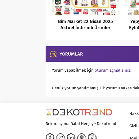
Bim Market 22 Nisan 2025
Yep
Aktüel İndirimli Ürünler
Eylü
Kataloğu
YORUMLAR
Yorum yapabilmek için
oturum açmalısınız
.
Henüz yorum yapılmamış. İlk yorumu yukarıdaki f
Hakk
Dekorasyona Dahil Herşey - Dekotrend
Gizlil
Toplu