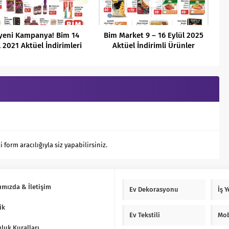
yeni Kampanya! Bim 14
Bim Market 9 – 16 Eylül 2025
l 2021 Aktüel İndirimleri
Aktüel İndirimli Ürünler
Kataloğu
orm aracılığıyla siz yapabilirsiniz.
ımızda & İletişim
Ev Dekorasyonu
İş 
ik
Ev Tekstili
Mob
luk Kuralları