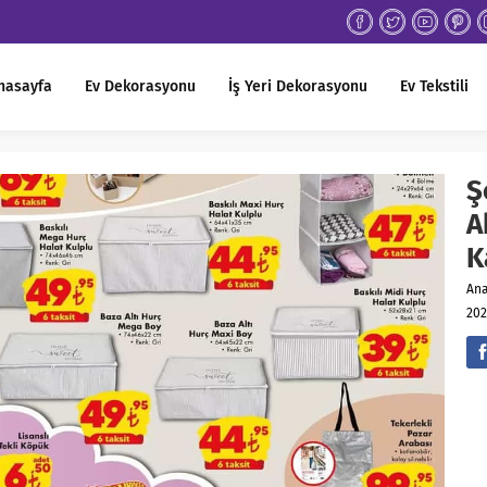
nasayfa
Ev Dekorasyonu
İş Yeri Dekorasyonu
Ev Tekstili
Ş
A
K
An
202