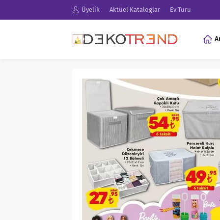
Üyelik
Aktüel Kataloglar
Ev Turu
A