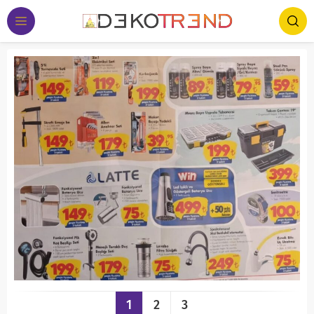
1
2
3