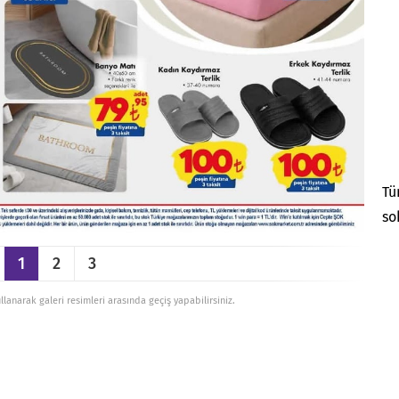
Tü
so
1
2
3
ullanarak galeri resimleri arasında geçiş yapabilirsiniz.