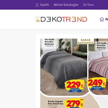
Üyelik
Aktüel Kataloglar
Ev Turu
A