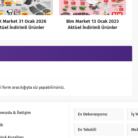
K Market 31 Ocak 2026
Bim Market 13 Ocak 2023
tüel İndirimli Ürünler
Aktüel İndirimli Ürünler
Kataloğu
Kataloğu
orm aracılığıyla siz yapabilirsiniz.
ımızda & İletişim
Ev Dekorasyonu
İş 
ik
Ev Tekstili
Mob
luk Kuralları