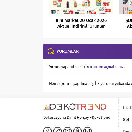
Bim Market 20 Ocak 2026
ŞO
Aktüel İndirimli Ürünler
Ak
Kataloğu
YORUMLAR
Yorum yapabilmek için
oturum açmalısınız
.
Henüz yorum yapılmamış. İlk yorumu yukarıdaki f
Hakk
Dekorasyona Dahil Herşey - Dekotrend
Gizlil
Toplu