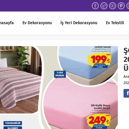
nasayfa
Ev Dekorasyonu
İş Yeri Dekorasyonu
Ev Tekstili
Ş
2
Ü
An
202