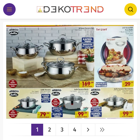
1
2
3
4