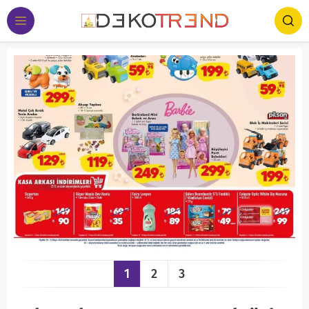
1
2
3