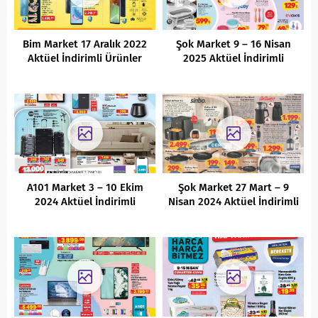
Bim Market 17 Aralık 2022
Şok Market 9 – 16 Nisan
Aktüel İndirimli Ürünler
2025 Aktüel İndirimli
Kataloğu
Ürünler Kataloğu
A101 Market 3 – 10 Ekim
Şok Market 27 Mart – 9
2024 Aktüel İndirimli
Nisan 2024 Aktüel İndirimli
Ürünler Kataloğu
Ürünleri