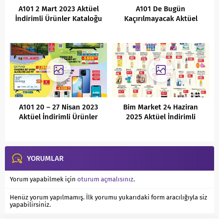
A101 2 Mart 2023 Aktüel
A101 De Bugün
İndirimli Ürünler Kataloğu
Kaçırılmayacak Aktüel
İndirimleri (15.04.2022)
A101 20 – 27 Nisan 2023
Bim Market 24 Haziran
Aktüel İndirimli Ürünler
2025 Aktüel İndirimli
Kataloğu
Ürünler Kataloğu
YORUMLAR
Yorum yapabilmek için
oturum açmalısınız
.
Henüz yorum yapılmamış. İlk yorumu yukarıdaki form aracılığıyla siz
yapabilirsiniz.