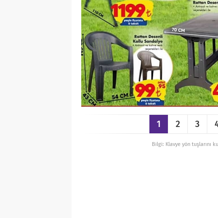
1
2
3
Bilgi: Klavye yön tuşlarını k