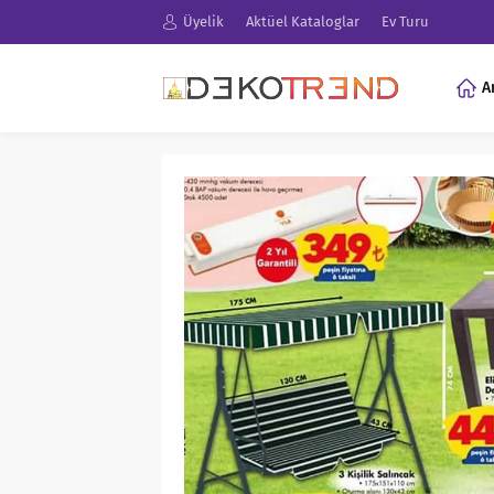
Üyelik
Aktüel Kataloglar
Ev Turu
A