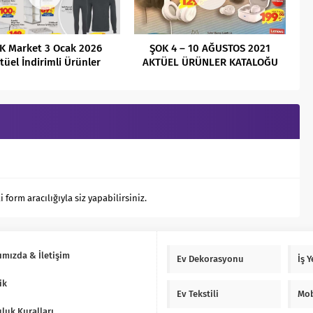
K Market 3 Ocak 2026
ŞOK 4 – 10 AĞUSTOS 2021
tüel İndirimli Ürünler
AKTÜEL ÜRÜNLER KATALOĞU
Kataloğu
orm aracılığıyla siz yapabilirsiniz.
ımızda & İletişim
Ev Dekorasyonu
İş 
ik
Ev Tekstili
Mob
luk Kuralları