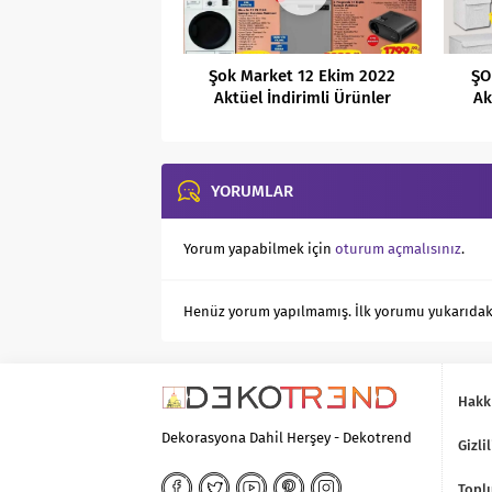
Şok Market 12 Ekim 2022
ŞO
Aktüel İndirimli Ürünler
Ak
Kataloğu
YORUMLAR
Yorum yapabilmek için
oturum açmalısınız
.
Henüz yorum yapılmamış. İlk yorumu yukarıdaki f
Hakk
Dekorasyona Dahil Herşey - Dekotrend
Gizlil
Toplu