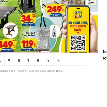
Tü
so
4
5
6
7
8
ullanarak galeri resimleri arasında geçiş yapabilirsiniz.