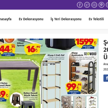
nasayfa
Ev Dekorasyonu
İş Yeri Dekorasyonu
Ev Tekstili
Ş
2
Ü
An
202