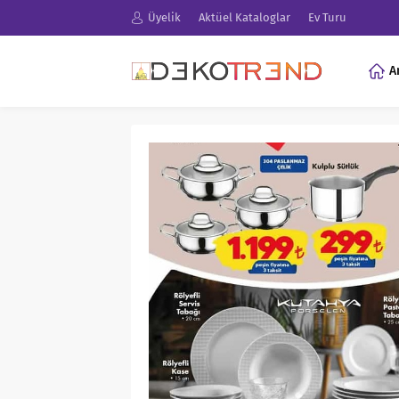
Üyelik
Aktüel Kataloglar
Ev Turu
A