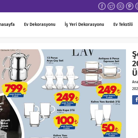
nasayfa
Ev Dekorasyonu
İş Yeri Dekorasyonu
Ev Tekstili
Ş
2
Ü
An
202