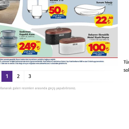
Tü
so
1
2
3
ullanarak galeri resimleri arasında geçiş yapabilirsiniz.