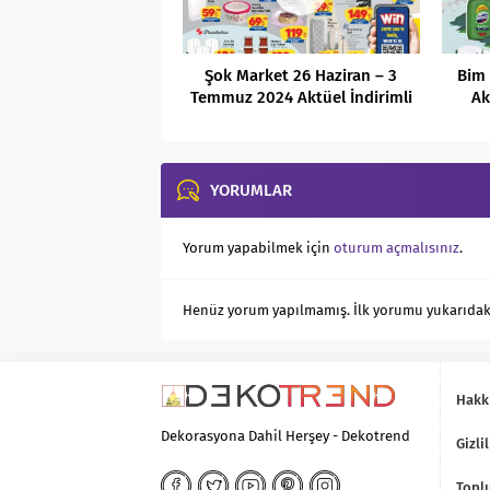
Şok Market 26 Haziran – 3
Bim
Temmuz 2024 Aktüel İndirimli
Ak
Ürünler Kataloğu
YORUMLAR
Yorum yapabilmek için
oturum açmalısınız
.
Henüz yorum yapılmamış. İlk yorumu yukarıdaki f
Hakk
Dekorasyona Dahil Herşey - Dekotrend
Gizlil
Toplu