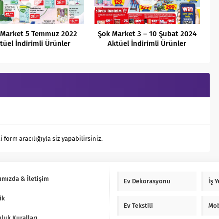
 Market 5 Temmuz 2022
Şok Market 3 – 10 Şubat 2024
tüel İndirimli Ürünler
Aktüel İndirimli Ürünler
Kataloğu
Kataloğu
orm aracılığıyla siz yapabilirsiniz.
ımızda & İletişim
Ev Dekorasyonu
İş 
ik
Ev Tekstili
Mob
luk Kuralları