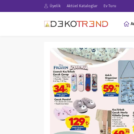
Üyelik
Aktüel Kataloglar
Ev Turu
A