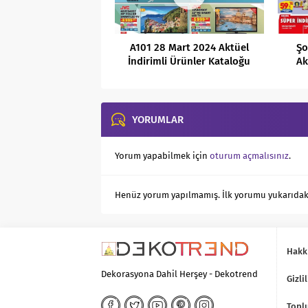
A101 28 Mart 2024 Aktüel
Şo
İndirimli Ürünler Kataloğu
Ak
YORUMLAR
Yorum yapabilmek için
oturum açmalısınız
.
Henüz yorum yapılmamış. İlk yorumu yukarıdaki f
Hakk
Dekorasyona Dahil Herşey - Dekotrend
Gizlil
Toplu