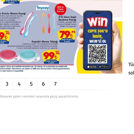
Tü
so
3
4
5
6
7
ullanarak galeri resimleri arasında geçiş yapabilirsiniz.