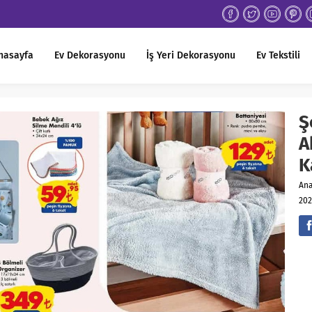
nasayfa
Ev Dekorasyonu
İş Yeri Dekorasyonu
Ev Tekstili
Ş
A
K
An
202