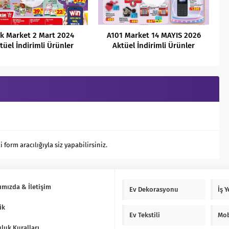
k Market 2 Mart 2024
A101 Market 14 MAYIS 2026
tüel İndirimli Ürünler
Aktüel İndirimli Ürünler
Kataloğu
Kataloğu
orm aracılığıyla siz yapabilirsiniz.
ımızda & İletişim
Ev Dekorasyonu
İş 
ik
Ev Tekstili
Mob
luk Kuralları