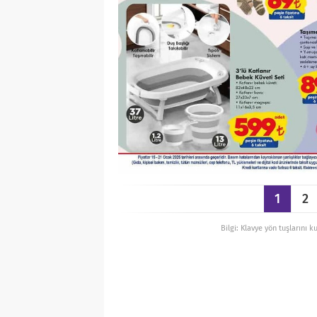
1
2
Bilgi: Klavye yön tuşlarını k