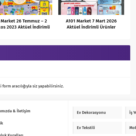
 Market 26 Temmuz – 2
A101 Market 7 Mart 2026
os 2023 Aktüel İndirimli
Aktüel İndirimli Ürünler
Ürünler Kataloğu
Kataloğu
orm aracılığıyla siz yapabilirsiniz.
ımızda & İletişim
Ev Dekorasyonu
İş 
ik
Ev Tekstili
Mob
luk Kuralları