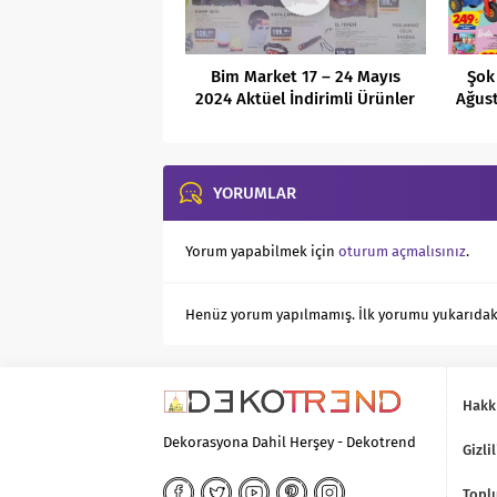
Bim Market 17 – 24 Mayıs
Şok
2024 Aktüel İndirimli Ürünler
Ağust
Kataloğu
YORUMLAR
Yorum yapabilmek için
oturum açmalısınız
.
Henüz yorum yapılmamış. İlk yorumu yukarıdaki f
Hakk
Dekorasyona Dahil Herşey - Dekotrend
Gizlil
Toplu