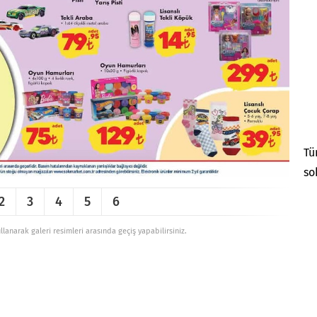
Tü
so
2
3
4
5
6
ullanarak galeri resimleri arasında geçiş yapabilirsiniz.