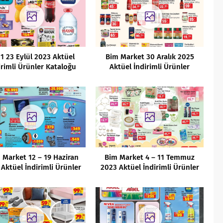
1 23 Eylül 2023 Aktüel
Bim Market 30 Aralık 2025
irimli Ürünler Kataloğu
Aktüel İndirimli Ürünler
Kataloğu
 Market 12 – 19 Haziran
Bim Market 4 – 11 Temmuz
Aktüel İndirimli Ürünler
2023 Aktüel İndirimli Ürünler
Kataloğu
Kataloğu