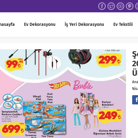
nasayfa
Ev Dekorasyonu
İş Yeri Dekorasyonu
Ev Tekstili
Ş
2
Ü
An
Nis