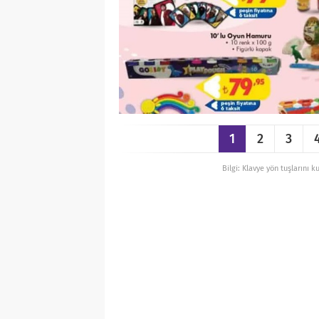
1
2
3
Bilgi: Klavye yön tuşlarını k