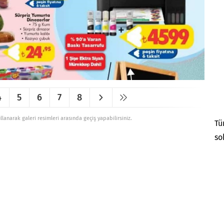
4
5
6
7
8
ullanarak galeri resimleri arasında geçiş yapabilirsiniz.
Tü
so