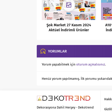
Şok Market 27 Kasım 2024
A10
Aktüel İndirimli Ürünler
İnd
Kataloğu
YORUMLAR
Yorum yapabilmek için
oturum açmalısınız
.
Henüz yorum yapılmamış. İlk yorumu yukarıdaki f
Hakk
Dekorasyona Dahil Herşey - Dekotrend
Gizlil