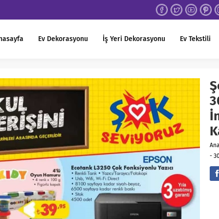
nasayfa
Ev Dekorasyonu
İş Yeri Dekorasyonu
Ev Tekstili
Ş
3
İ
K
An
- 3