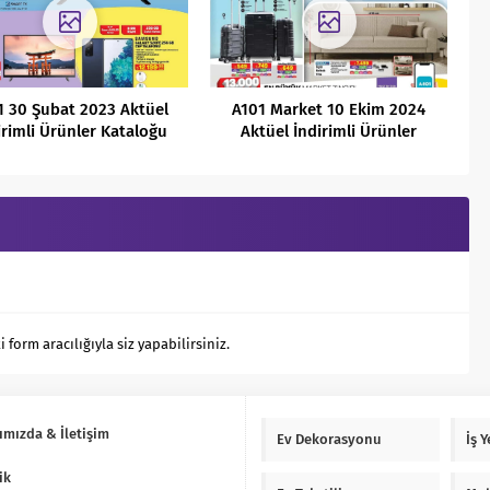
1 30 Şubat 2023 Aktüel
A101 Market 10 Ekim 2024
irimli Ürünler Kataloğu
Aktüel İndirimli Ürünler
Kataloğu
orm aracılığıyla siz yapabilirsiniz.
ımızda & İletişim
Ev Dekorasyonu
İş 
ik