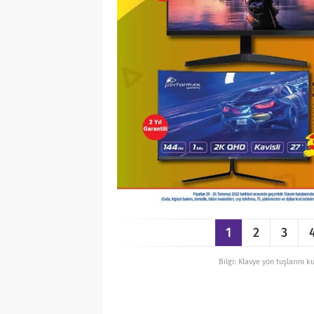
1
2
3
Bilgi: Klavye yön tuşlarını k