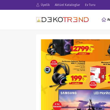
Üyelik
Aktüel Kataloglar
Ev Turu
A