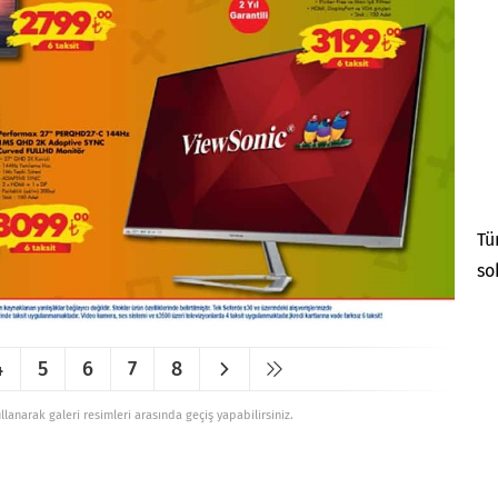
Tü
so
4
5
6
7
8
ullanarak galeri resimleri arasında geçiş yapabilirsiniz.