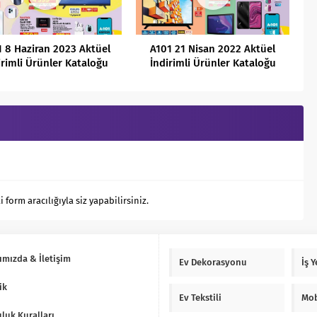
1 8 Haziran 2023 Aktüel
A101 21 Nisan 2022 Aktüel
irimli Ürünler Kataloğu
İndirimli Ürünler Kataloğu
orm aracılığıyla siz yapabilirsiniz.
ımızda & İletişim
Ev Dekorasyonu
İş 
ik
Ev Tekstili
Mob
luk Kuralları