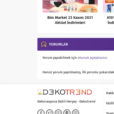
Bim Market 23 Kasım 2021
A10
Aktüel İndirimleri
İnd
YORUMLAR
Yorum yapabilmek için
oturum açmalısınız
.
Henüz yorum yapılmamış. İlk yorumu yukarıdaki f
Hakk
Dekorasyona Dahil Herşey - Dekotrend
Gizlil
Toplu