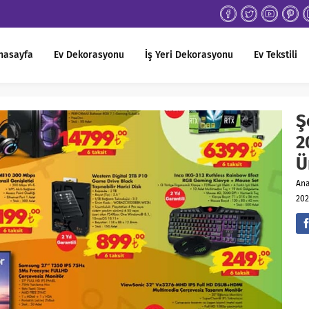
nasayfa
Ev Dekorasyonu
İş Yeri Dekorasyonu
Ev Tekstili
Ş
2
Ü
An
202