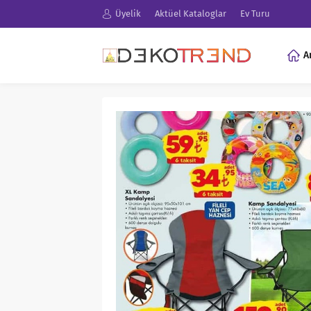
Üyelik
Aktüel Kataloglar
Ev Turu
A