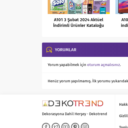
A101 3 Şubat 2024 Aktüel
A10
İndirimli Ürünler Kataloğu
ind
YORUMLAR
Yorum yapabilmek için
oturum açmalısınız
.
Henüz yorum yapılmamış. İlk yorumu yukarıdaki f
Hakk
Dekorasyona Dahil Herşey - Dekotrend
Gizlil
Toplu