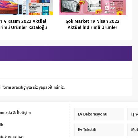
1 4 Kasım 2022 Aktüel
Şok Market 19 Nisan 2022
irimli Ürünler Kataloğu
Aktüel İndirimli Ürünler
Kataloğu
orm aracılığıyla siz yapabilirsiniz.
ımızda & İletişim
Ev Dekorasyonu
İş 
ik
Ev Tekstili
Mob
luk Kuralları