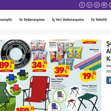
nasayfa
Ev Dekorasyonu
İş Yeri Dekorasyonu
Ev Tekstili
Ş
A
K
An
202