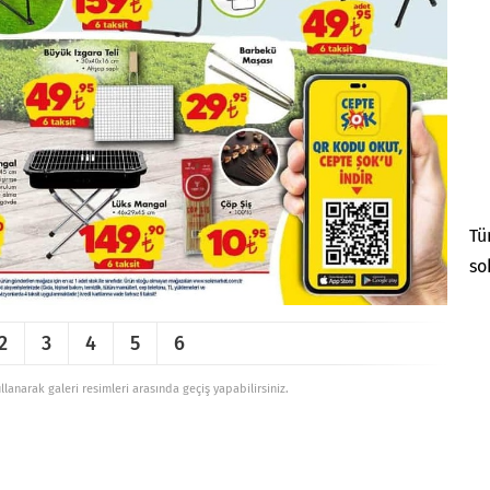
Tü
so
2
3
4
5
6
ullanarak galeri resimleri arasında geçiş yapabilirsiniz.