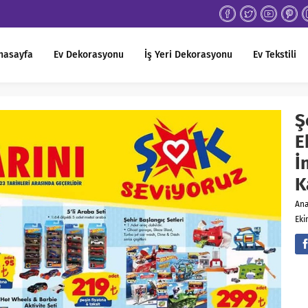
nasayfa
Ev Dekorasyonu
İş Yeri Dekorasyonu
Ev Tekstili
Ş
E
İ
K
An
Eki