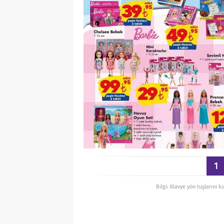
1
Bilgi: Klavye yön tuşlarını k