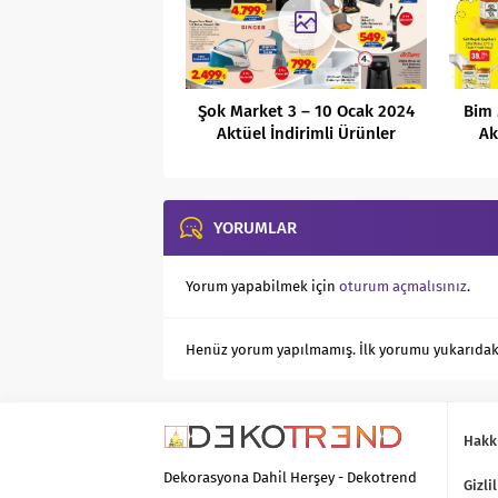
Şok Market 3 – 10 Ocak 2024
Bim 
Aktüel İndirimli Ürünler
Ak
Kataloğu
YORUMLAR
Yorum yapabilmek için
oturum açmalısınız
.
Henüz yorum yapılmamış. İlk yorumu yukarıdaki f
Hakk
Dekorasyona Dahil Herşey - Dekotrend
Gizlil