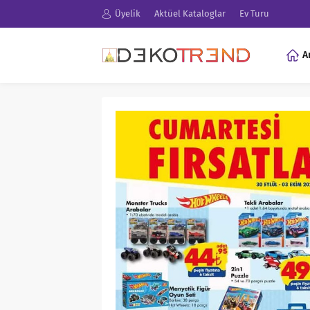
Üyelik
Aktüel Kataloglar
Ev Turu
A