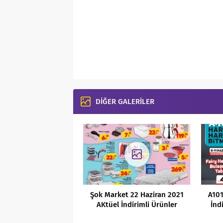
DİĞER GALERİLER
Şok Market 22 Haziran 2021
A101
AKtüel İndirimli Ürünler
İnd
Kataloğu