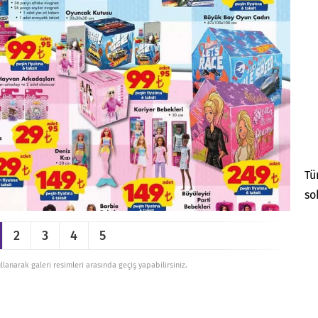
Tü
so
2
3
4
5
ullanarak galeri resimleri arasında geçiş yapabilirsiniz.