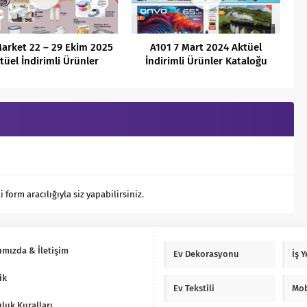
arket 22 – 29 Ekim 2025
A101 7 Mart 2024 Aktüel
tüel İndirimli Ürünler
İndirimli Ürünler Kataloğu
Kataloğu
orm aracılığıyla siz yapabilirsiniz.
ımızda & İletişim
Ev Dekorasyonu
İş 
ik
Ev Tekstili
Mob
luk Kuralları