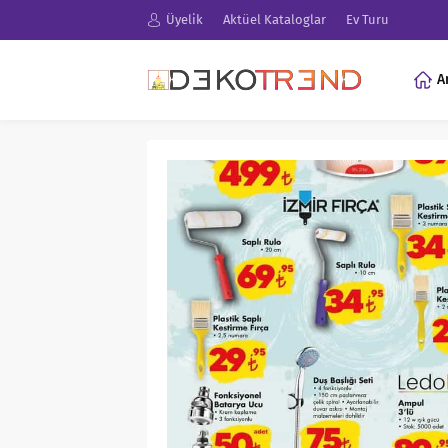
Üyelik
Aktüel Kataloglar
Ev Turu
A