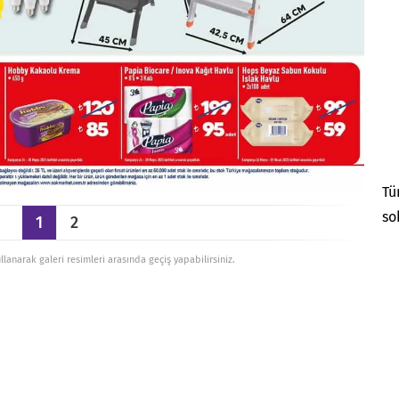
Tü
so
1
2
ullanarak galeri resimleri arasında geçiş yapabilirsiniz.