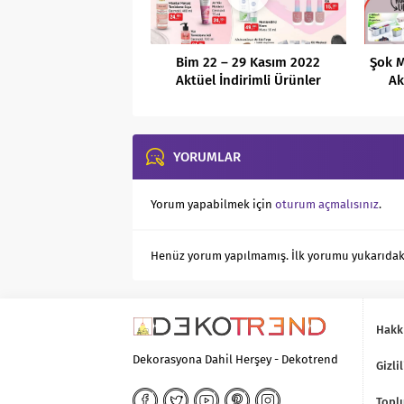
Bim 22 – 29 Kasım 2022
Şok M
Aktüel İndirimli Ürünler
Ak
Kataloğu
YORUMLAR
Yorum yapabilmek için
oturum açmalısınız
.
Henüz yorum yapılmamış. İlk yorumu yukarıdaki f
Hakk
Dekorasyona Dahil Herşey - Dekotrend
Gizlil
Toplu