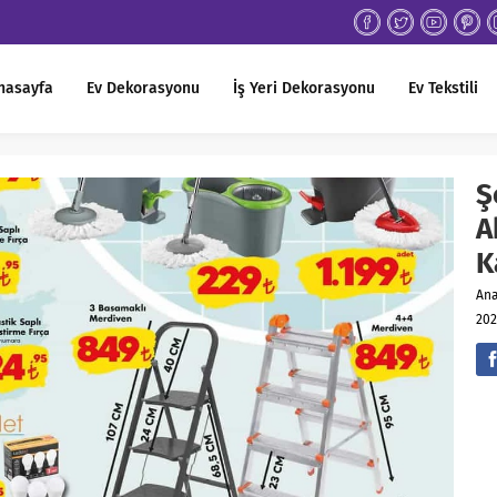
nasayfa
Ev Dekorasyonu
İş Yeri Dekorasyonu
Ev Tekstili
Ş
A
K
An
202