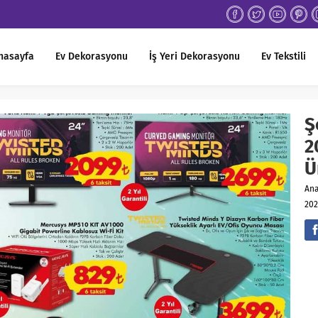
nasayfa
Ev Dekorasyonu
İş Yeri Dekorasyonu
Ev Tekstili
Ş
2
Ü
An
202