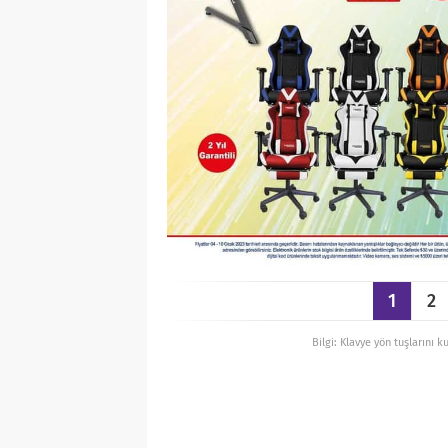
1
2
Bilgi: Klavye yön tuşlarını k