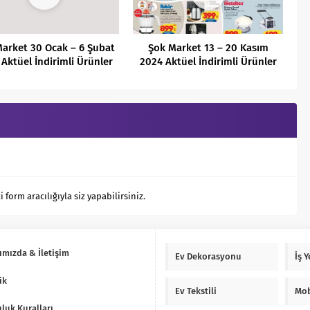
arket 30 Ocak – 6 Şubat
Şok Market 13 – 20 Kasım
Aktüel İndirimli Ürünler
2024 Aktüel İndirimli Ürünler
Kataloğu
Kataloğu
orm aracılığıyla siz yapabilirsiniz.
ımızda & İletişim
Ev Dekorasyonu
İş 
ik
Ev Tekstili
Mob
luk Kuralları