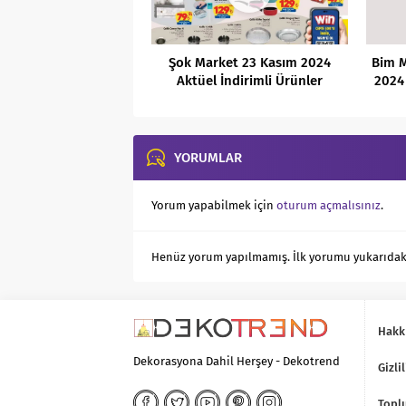
Şok Market 23 Kasım 2024
Bim M
Aktüel İndirimli Ürünler
2024 
Kataloğu
YORUMLAR
Yorum yapabilmek için
oturum açmalısınız
.
Henüz yorum yapılmamış. İlk yorumu yukarıdaki f
Hakk
Dekorasyona Dahil Herşey - Dekotrend
Gizlil
Toplu