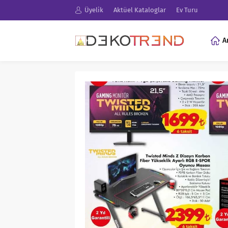
Üyelik
Aktüel Kataloglar
Ev Turu
A