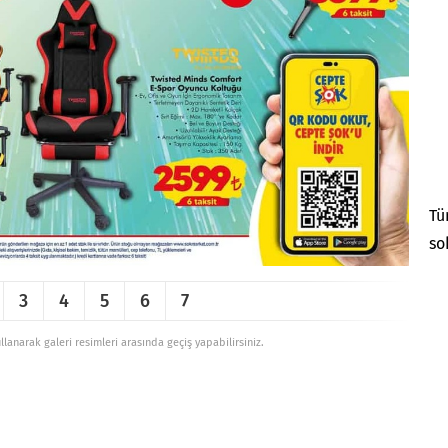
Tü
so
3
4
5
6
7
ullanarak galeri resimleri arasında geçiş yapabilirsiniz.