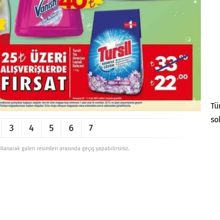
Tü
so
3
4
5
6
7
ullanarak galeri resimleri arasında geçiş yapabilirsiniz.