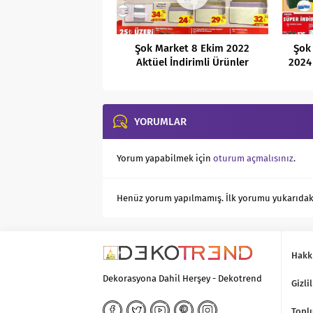
Şok Market 8 Ekim 2022
Şok
Aktüel İndirimli Ürünler
2024 
Kataloğu
YORUMLAR
Yorum yapabilmek için
oturum açmalısınız
.
Henüz yorum yapılmamış. İlk yorumu yukarıdaki f
Hakk
Dekorasyona Dahil Herşey - Dekotrend
Gizlil
Toplu