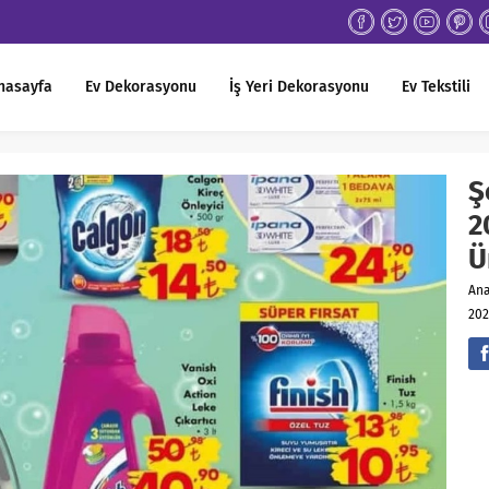
nasayfa
Ev Dekorasyonu
İş Yeri Dekorasyonu
Ev Tekstili
Ş
2
Ü
An
202