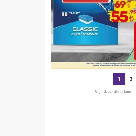
1
2
Bilgi: Klavye yön tuşlarını k