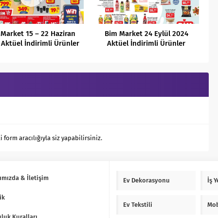
 Market 15 – 22 Haziran
Bim Market 24 Eylül 2024
Aktüel İndirimli Ürünler
Aktüel İndirimli Ürünler
Kataloğu
Kataloğu
orm aracılığıyla siz yapabilirsiniz.
ımızda & İletişim
Ev Dekorasyonu
İş 
ik
Ev Tekstili
Mob
luk Kuralları