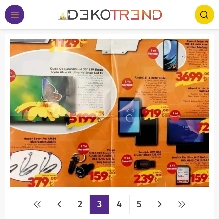
2
3
4
5