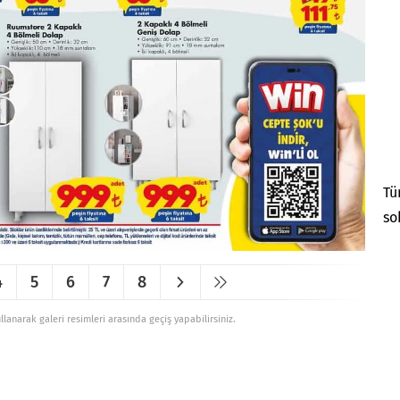
Tü
so
4
5
6
7
8
ullanarak galeri resimleri arasında geçiş yapabilirsiniz.