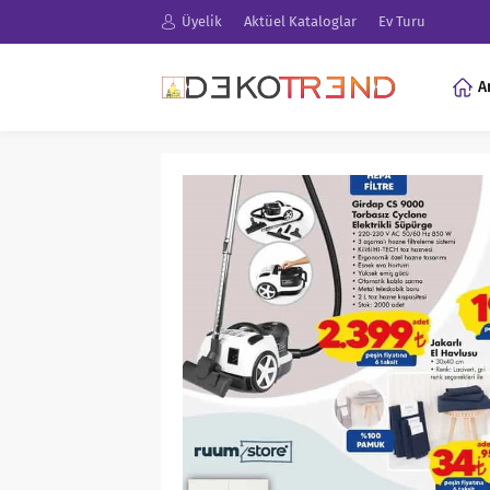
Üyelik
Aktüel Kataloglar
Ev Turu
A