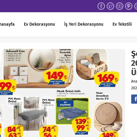
nasayfa
Ev Dekorasyonu
İş Yeri Dekorasyonu
Ev Tekstili
Ş
2
Ü
An
202