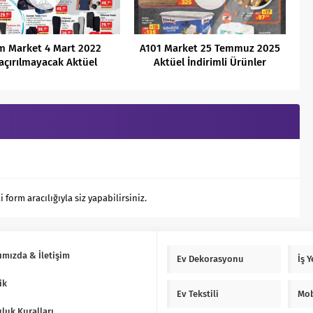
m Market 4 Mart 2022
A101 Market 25 Temmuz 2025
açırılmayacak Aktüel
Aktüel İndirimli Ürünler
İndirimleri
Kataloğu
orm aracılığıyla siz yapabilirsiniz.
ımızda & İletişim
Ev Dekorasyonu
İş 
ik
Ev Tekstili
Mob
luk Kuralları