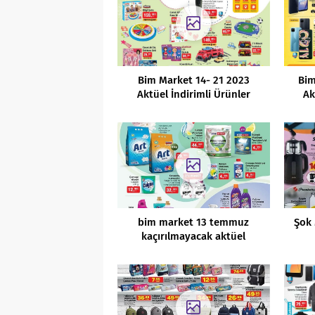
Bim Market 14- 21 2023
Bim
Aktüel İndirimli Ürünler
Ak
Kataloğu
bim market 13 temmuz
Şok 
kaçırılmayacak aktüel
indirimli ürünleri