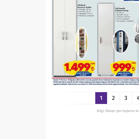
1
2
3
Bilgi: Klavye yön tuşlarını k