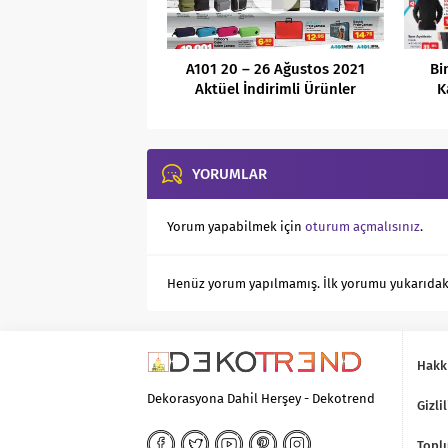
A101 20 – 26 Ağustos 2021
Bi
Aktüel İndirimli Ürünler
K
Kataloğu
YORUMLAR
Yorum yapabilmek için
oturum açmalısınız
.
Henüz yorum yapılmamış. İlk yorumu yukarıdaki f
Hakk
Dekorasyona Dahil Herşey - Dekotrend
Gizlil
Toplu