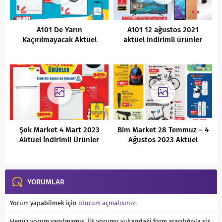
A101 De Yarın
A101 12 ağustos 2021
Kaçırılmayacak Aktüel
aktüel indirimli ürünler
İndirimli Ürünleri
kataloğu
(03.02.2022)
Şok Market 4 Mart 2023
Bim Market 28 Temmuz – 4
Aktüel İndirimli Ürünler
Ağustos 2023 Aktüel
Kataloğu
İndirimli Ürünler Kataloğu
YORUMLAR
Yorum yapabilmek için
oturum açmalısınız
.
Henüz yorum yapılmamış. İlk yorumu yukarıdaki form aracılığıyla siz