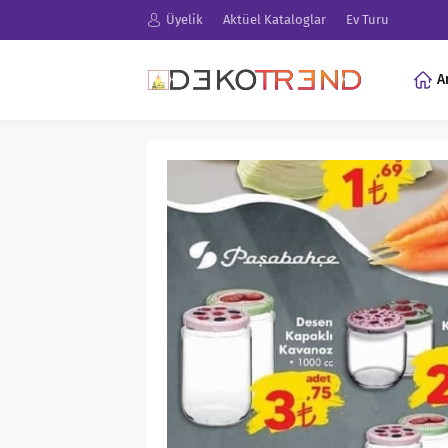
Üyelik
Aktüel Kataloglar
Ev Turu
A