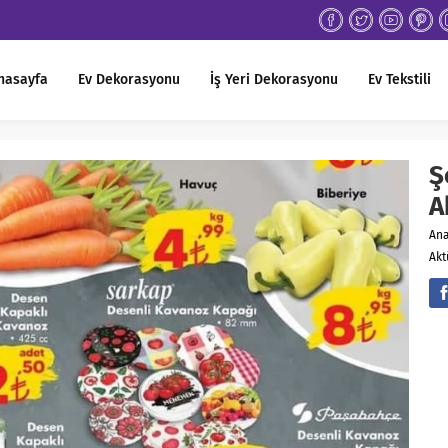
nasayfa
Ev Dekorasyonu
İş Yeri Dekorasyonu
Ev Tekstili
Ş
A
An
Akt