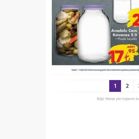
1
2
Bilgi: Klavye yön tuşlarını k