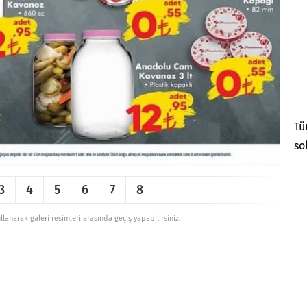
Tü
so
3
4
5
6
7
8
ullanarak galeri resimleri arasında geçiş yapabilirsiniz.