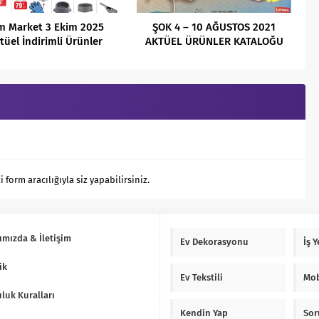
m Market 3 Ekim 2025
ŞOK 4 – 10 AĞUSTOS 2021
tüel İndirimli Ürünler
AKTÜEL ÜRÜNLER KATALOĞU
Kataloğu
orm aracılığıyla siz yapabilirsiniz.
ımızda & İletişim
Ev Dekorasyonu
İş 
ik
Ev Tekstili
Mob
luk Kuralları
Kendin Yap
Sor