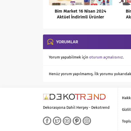
Bim Market 16 Nisan 2024
Bi
Aktüel İndirimli Ürünler
Ak
Kataloğu
YORUMLAR
Yorum yapabilmek için
oturum açmalısınız
.
Henüz yorum yapılmamış. İlk yorumu yukarıdaki f
Hakk
Dekorasyona Dahil Herşey - Dekotrend
Gizlil
Toplu