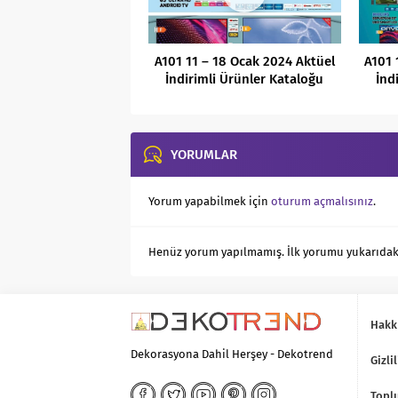
A101 11 – 18 Ocak 2024 Aktüel
A101 
İndirimli Ürünler Kataloğu
İnd
YORUMLAR
Yorum yapabilmek için
oturum açmalısınız
.
Henüz yorum yapılmamış. İlk yorumu yukarıdaki f
Hakk
Dekorasyona Dahil Herşey - Dekotrend
Gizlil
Toplu