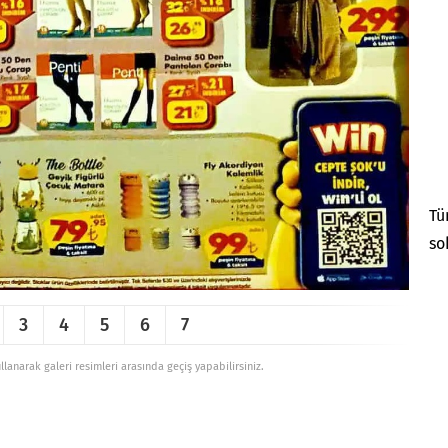
Tü
so
3
4
5
6
7
ullanarak galeri resimleri arasında geçiş yapabilirsiniz.