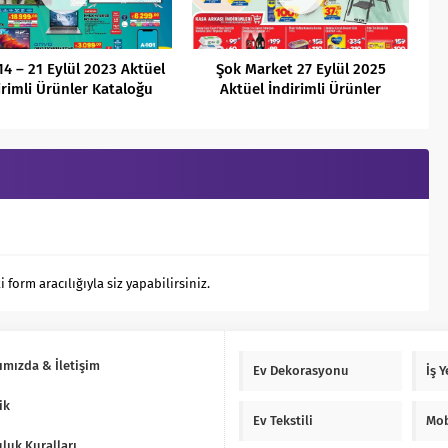
14 – 21 Eylül 2023 Aktüel
Şok Market 27 Eylül 2025
irimli Ürünler Kataloğu
Aktüel İndirimli Ürünler
Kataloğu
orm aracılığıyla siz yapabilirsiniz.
ımızda & İletişim
Ev Dekorasyonu
İş 
ik
Ev Tekstili
Mob
luk Kuralları