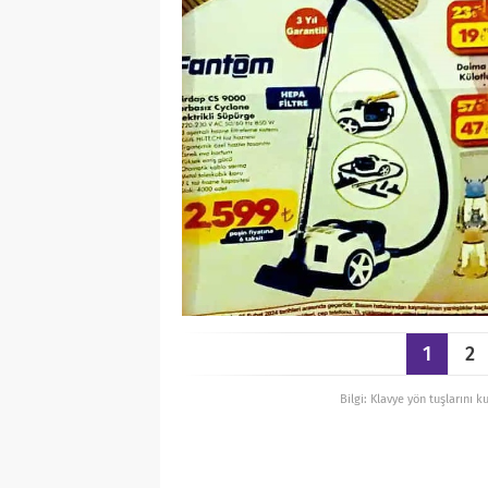
1
2
Bilgi: Klavye yön tuşlarını k