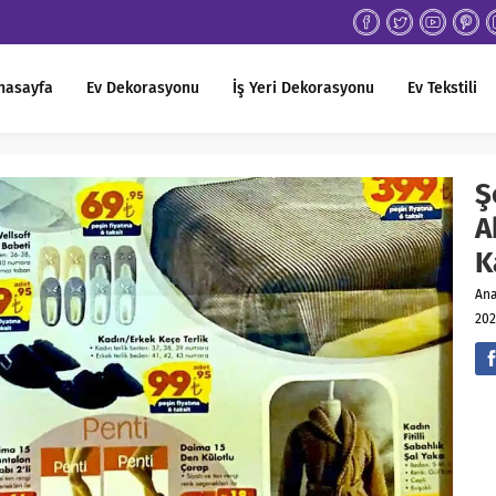
nasayfa
Ev Dekorasyonu
İş Yeri Dekorasyonu
Ev Tekstili
Ş
A
K
An
202