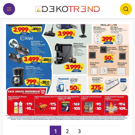
1
2
3