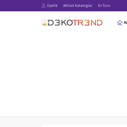
Üyelik
Aktüel Kataloglar
Ev Turu
A