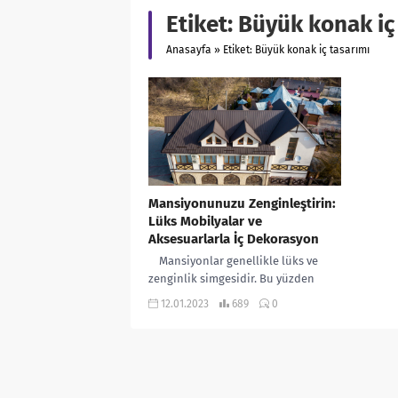
Etiket:
Büyük konak iç
Anasayfa
»
Etiket: Büyük konak iç tasarımı
Mansiyonunuzu Zenginleştirin:
Lüks Mobilyalar ve
Aksesuarlarla İç Dekorasyon
Mansiyonlar genellikle lüks ve
zenginlik simgesidir. Bu yüzden
mansiyonların iç dekorasyonu da o
12.01.2023
689
0
kadar önemlidir. Özellikle yeni
yaptırılmış...