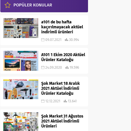
POPÜLER KONULAR
a101 de bu hafta
kaçırılmayacak aktüel
indirimli ürünleri
09.07.2021
30.994
A101 1 Ekim 2020 Aktüel
Ürünler Kataloğu
24.09.2020
19.596
Şok Market 18 Aralık
2021 Aktüel İndirimli
Ürünler Kataloğu
12.12.2021
13.641
Şok Market 31 Ağustos
2021 Aktüel İndirimli
Ürünleri