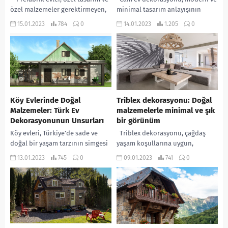
özel malzemeler gerektirmeyen,
minimal tasarım anlayışının
önceden üretilmiş ve sonrasında
öncülerinden biridir. Cam,
15.01.2023
784
0
14.01.2023
1.205
0
yerleştirilen evlerdir. Bu evler,
evlerde hem estetik hem de
hızlı yapım...
pratik açılardan birçok...
Köy Evlerinde Doğal
Triblex dekorasyonu: Doğal
Malzemeler: Türk Ev
malzemelerle minimal ve şık
Dekorasyonunun Unsurları
bir görünüm
Köy evleri, Türkiye’de sade ve
Triblex dekorasyonu, çağdaş
doğal bir yaşam tarzının simgesi
yaşam koşullarına uygun,
olarak kabul edilir. Köy evlerinin
dinamik ve esnek bir yaşam alanı
13.01.2023
745
0
09.01.2023
741
0
dekorasyonu, bu yaşam tarzını
sunmayı hedefleyen bir tasarım
yansıtmak...
anlayışıdır. Bu tasarım...