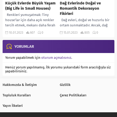
Küçük Evlerde Büyük Yaşam
Dağ Evlerinde Doğal ve
(Big Life in Small Houses)
Romantik Dekorasyon
Fikirleri
Renkleri yumuşatmak: Tiny
house’lar için daha açık renkler
Dağ evleri, doğal ve huzurlu bir
tercih etmek, mekanı daha ferah
ortam sunmaktadır. Ancak, dağ
ve geniş gösterir. Yer
evlerinin dekorasyonu
10.01.2023
607
0
15.01.2023
805
0
kaplamalarını değiştirin:...
konusunda biraz sınırlı
seçeneklere sahip olabilirsiniz.
YORUMLAR
Bu...
Yorum yapabilmek için
oturum açmalısınız
.
Henüz yorum yapılmamış. İlk yorumu yukarıdaki form aracılığıyla siz
yapabilirsiniz.
Hakkımızda & İletişim
Gizlilik
Topluluk Kuralları
Çerez Politikaları
Yayın İlkeleri