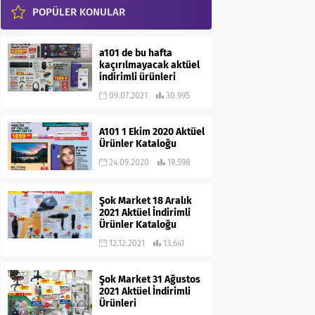
POPÜLER KONULAR
a101 de bu hafta
kaçırılmayacak aktüel
indirimli ürünleri
09.07.2021
30.995
A101 1 Ekim 2020 Aktüel
Ürünler Kataloğu
24.09.2020
19.598
Şok Market 18 Aralık
2021 Aktüel İndirimli
Ürünler Kataloğu
12.12.2021
13.641
Şok Market 31 Ağustos
2021 Aktüel İndirimli
Ürünleri