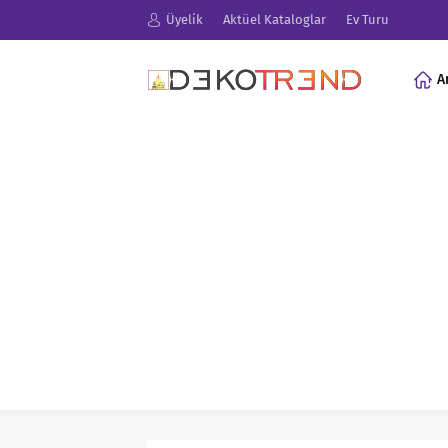
Üyelik
Aktüel Kataloglar
Ev Turu
A