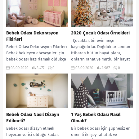
Bebek Odası Dekorasyon
2020 Çocuk Odası Örnekleri
Fikirleri
Çocuklar, bir evin neşe
Bebek Odası Dekorasyon Fikirleri
kaynağıdırlar. Doğdukları andan
Bebek bekleyen ebeveynler için
itibaren bütün hayat planı,
bebek odası hazırlamak oldukça
onların rahat ve mutlu bir hayat
zevk verici bir uğraştır. Evde
sürmesi içindir....
03.09.2020
3.477
0
03.09.2020
2.987
0
bebeğin rahat edeceği...
Bebek Odası Nasıl Dizayn
1 Yaş Bebek Odası Nasıl
Edilmeli?
Olmalı?
Bebek odası dizayn etmek
Bir bebek odası için şüphesiz en
heyecan verici olduğu kadar,
önemli iki şey rahatlık ve