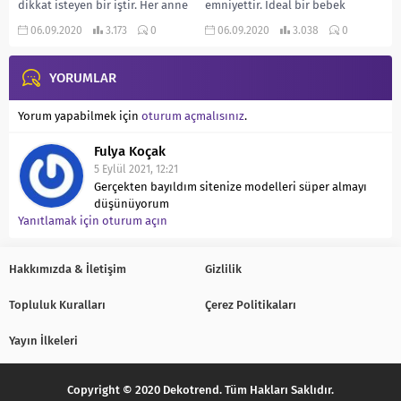
dikkat isteyen bir iştir. Her anne
emniyettir. İdeal bir bebek
ve baba bebekleri için en güzel...
odasının 12-15 metrekare
06.09.2020
3.173
0
06.09.2020
3.038
0
ölçüsünde olması...
YORUMLAR
Yorum yapabilmek için
oturum açmalısınız
.
Fulya Koçak
5 Eylül 2021, 12:21
Gerçekten bayıldım sitenize modelleri süper almayı
düşünüyorum
Yanıtlamak için oturum açın
Hakkımızda & İletişim
Gizlilik
Topluluk Kuralları
Çerez Politikaları
Yayın İlkeleri
Copyright © 2020 Dekotrend. Tüm Hakları Saklıdır.