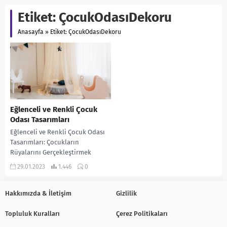
Etiket:
ÇocukOdasıDekoru
Anasayfa
»
Etiket: ÇocukOdasıDekoru
Eğlenceli ve Renkli Çocuk
Odası Tasarımları
Eğlenceli ve Renkli Çocuk Odası
Tasarımları: Çocukların
Rüyalarını Gerçekleştirmek
Çocuklar için evin en önemli
29.01.2023
1.446
0
bölümlerinden biri olan odaların
tasarımı,...
Hakkımızda & İletişim
Gizlilik
Topluluk Kuralları
Çerez Politikaları